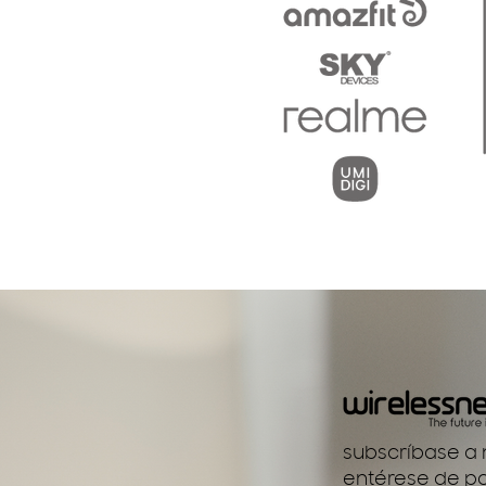
subscríbase a n
entérese de po