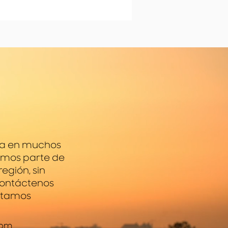
ida en muchos
omos parte de
egión, sin
contáctenos
estamos
com