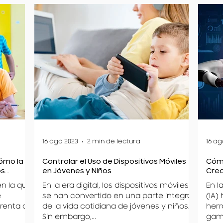
16 ago 2023
2 min de lectura
16 ag
ómo la
Controlar el Uso de Dispositivos Móviles
Cómo
os
en Jóvenes y Niños
Crec
n la que
En la era digital, los dispositivos móviles
En la
e
se han convertido en una parte integral
(IA)
frenta a
de la vida cotidiana de jóvenes y niños.
herr
Sin embargo,...
gama