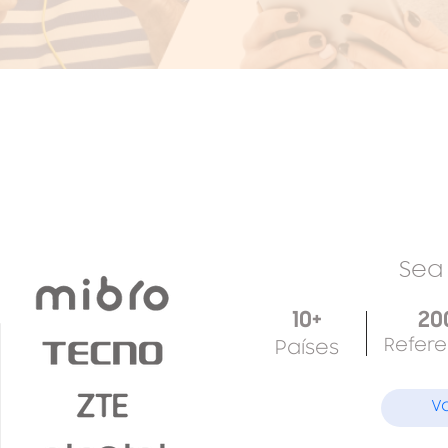
Se
10+
20
Refere
Países
V