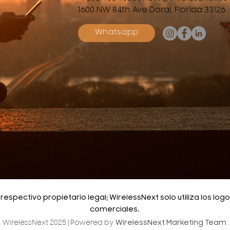
1600 NW 84th Ave Doral, Florida 33126
Whatsapp
spectivo propietario legal; WirelessNext solo utiliza los log
comerciales.
WirelessNext Marketing Team
WirelessNext 2025 | Powered by