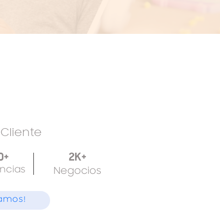
a
Cliente
0+
2K+
ncias
Negocios
amos!