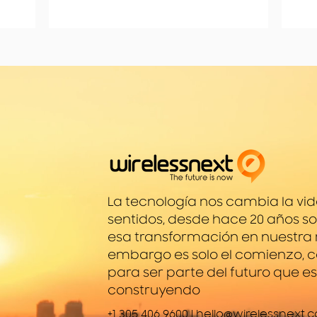
La tecnología nos cambia la v
sentidos, desde hace 20 años s
esa transformación en nuestra r
embargo es solo el comienzo, 
para ser parte del futuro que 
construyendo
+1 305 406 9600 |
hello@wirelessnext.